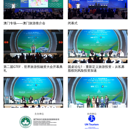
澳门专场——澳门旅游推介会
闭幕式
第二届GTEF．世界旅游投融资大会开幕典
圆桌论坛1：重新定义旅游投资 – 从私募
礼
股权到风险投资加速
圆桌论坛2：新时期中国旅游投资与合作机
圆桌论坛3：发现投资机会 – 澳门文旅投
主办单位
伙伴单位
遇
资机会与粤澳合作潜力