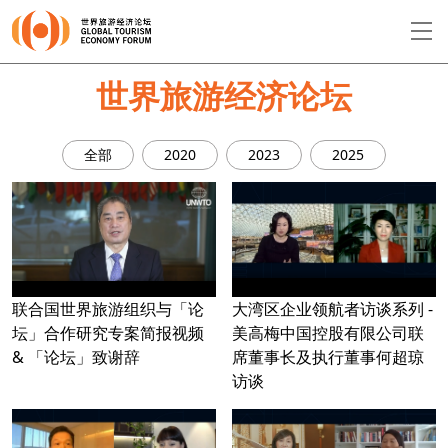
EN
繁
简
世界旅游经济论坛
全部
2020
2023
2025
关于论坛
论坛议程
演讲者
联合国世界旅游组织与「论
大湾区企业领航者访谈系列 -
坛」合作研究专案简报视频
美高梅中国控股有限公司联
& 「论坛」致谢辞
席董事长及执行董事何超琼
访谈