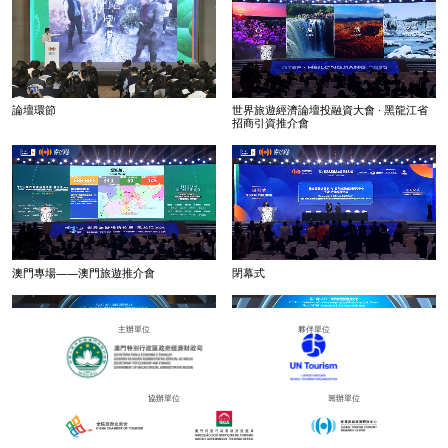
論壇環節
世界旅遊經濟論壇投融資大會 · 黑龍江省
招商引資推介會
澳門專場——澳門旅遊推介會
閉幕式
主辦單位
夥伴單位
協辦單位
籌辦單位
第二屆GTEF．世界旅遊投融資大會開幕典
圓桌論壇1：重新定義旅遊投資 – 從私募
禮
股權到風險投資加速