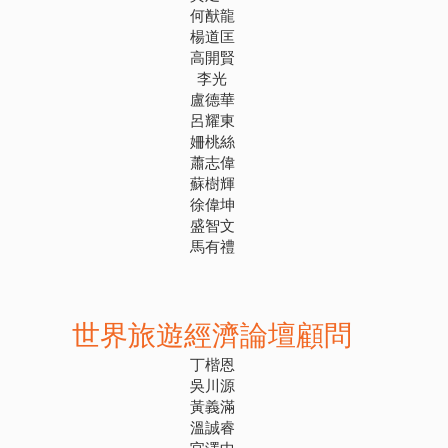
何猷龍
楊道匡
高開賢
李光
盧德華
呂耀東
姍桃絲
蕭志偉
蘇樹輝
徐偉坤
盛智文
馬有禮
世界旅遊經濟論壇顧問
丁楷恩
吳川源
黃義滿
溫誠睿
官澤中