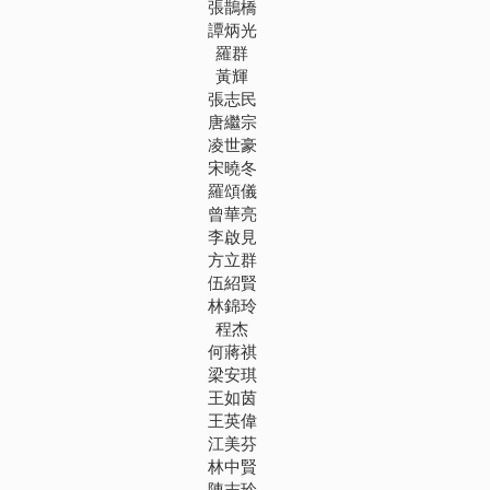
張鵲橋
譚炳光
羅群
黃輝
張志民
唐繼宗
凌世豪
宋曉冬
羅頌儀
曾華亮
李啟見
方立群
伍紹賢
林錦玲
程杰
何蔣祺
梁安琪
王如茵
王英偉
江美芬
林中賢
陳志玲