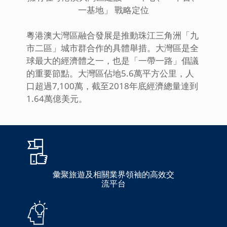
一基地」 戰略定位
粵港澳大灣區融合發展是推動珠江三角洲「九
市二區」城市群合作的具體舉措。大灣區是全
球最大的經濟體之一，也是「一帶一路」倡議
的重要節點。大灣區佔地5.6萬平方公里，人
口超過7,100萬，截至2018年底經濟總量達到
1.64萬億美元。
彙聚旅遊及相關業界領袖的高效交
流平台