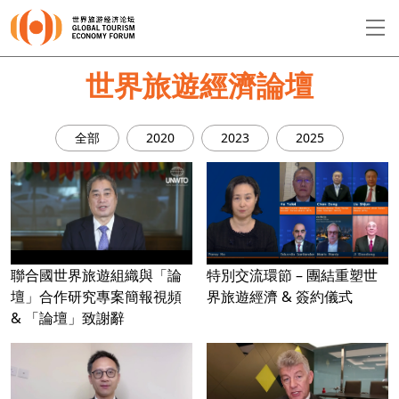
EN
繁
简
世界旅遊經濟論壇
全部
2020
2023
2025
關於論壇
論壇議程
演講者
聯合國世界旅遊組織與「論
特別交流環節 – 團結重塑世
壇」合作研究專案簡報視頻
界旅遊經濟 & 簽約儀式
& 「論壇」致謝辭