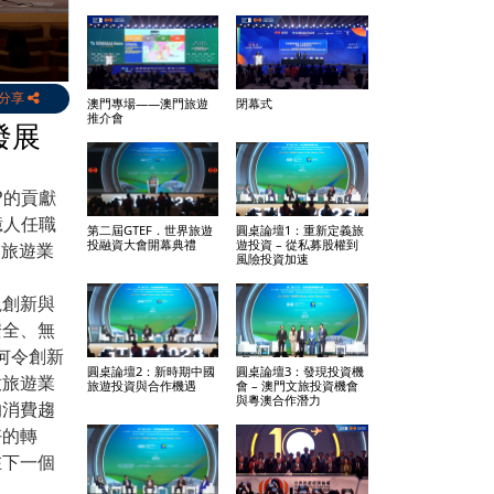
分享
澳門專場——澳門旅遊
閉幕式
推介會
發展
P的貢獻
億人任職
第二屆GTEF．世界旅遊
圓桌論壇1：重新定義旅
投融資大會開幕典禮
遊投資 – 從私募股權到
出旅遊業
風險投資加速
視創新與
安全、無
如何令創新
圓桌論壇2：新時期中國
圓桌論壇3：發現投資機
放旅遊業
旅遊投資與合作機遇
會 – 澳門文旅投資機會
與粵澳合作潛力
的消費趨
好的轉
在下一個