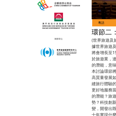
Live
Channels
環節二
籌辦單位
(世界旅遊及
據世界旅遊及
將會增長至1
於旅遊業，達
的潛能，意
本討論環節
高質量發展
縫旅行體驗的
更好地服務
的潛能？旅
勢？科技創
變，開發出
十年實現什