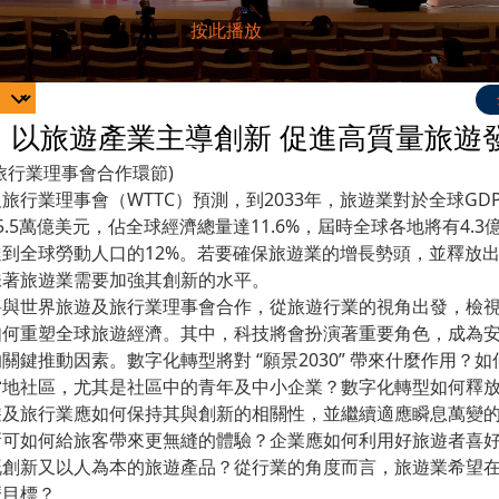
：以旅遊產業主導創新 促進高質量旅遊
旅行業理事會合作環節)
旅行業理事會（WTTC）預測，到2033年，旅遊業對於全球GD
5.5萬億美元，佔全球經濟總量達11.6%，屆時全球各地將有4.3
到全球勞動人口的12%。若要確保旅遊業的增長勢頭，並釋放
味著旅遊業需要加強其創新的水平。
將與世界旅遊及旅行業理事會合作，從旅遊行業的視角出發，檢
如何重塑全球旅遊經濟。其中，科技將會扮演著重要角色，成為
關鍵推動因素。數字化轉型將對 “願景2030” 帶來什麼作用？
當地社區，尤其是社區中的青年及中小企業？數字化轉型如何釋
遊及旅行業應如何保持其與創新的相關性，並繼續適應瞬息萬變
新可如何給旅客帶來更無縫的體驗？企業應如何利用好旅遊者喜
既創新又以人為本的旅遊產品？從行業的角度而言，旅遊業希望
麼目標？