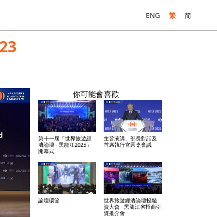
ENG
繁
简
23
你可能會喜歡
第十一屆「世界旅遊經
主旨演講、部長對話及
濟論壇 · 黑龍江2025」
首席執行官圓桌會議
開幕式
論壇環節
世界旅遊經濟論壇投融
資大會 · 黑龍江省招商引
資推介會