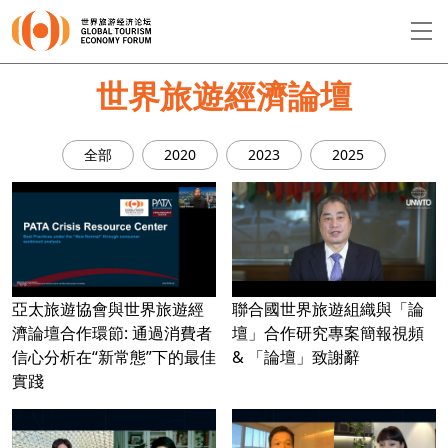
EN
繁
简
世界旅遊經濟論壇
全部
2020
2023
2025
關於論壇
論壇議程
演講者
亞太旅遊協會與世界旅遊經
聯合國世界旅遊組織與「論
濟論壇合作環節: 通過消費者
壇」合作研究專案簡報視頻
信心分析在“新常態”下的最佳
& 「論壇」致謝辭
實踐