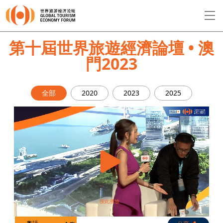
EN
繁
简
第十屆世界旅遊經濟論壇 • 澳
門2023
關於論壇
全部
2020
2023
2025
論壇議程
演講者