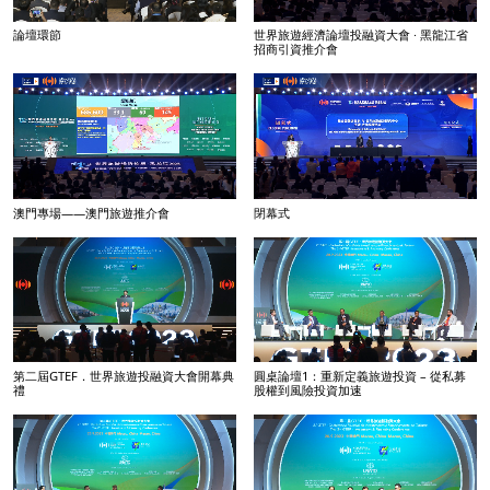
論壇環節
世界旅遊經濟論壇投融資大會 · 黑龍江省
招商引資推介會
澳門專場——澳門旅遊推介會
閉幕式
第二屆GTEF．世界旅遊投融資大會開幕典
圓桌論壇1：重新定義旅遊投資 – 從私募
禮
股權到風險投資加速