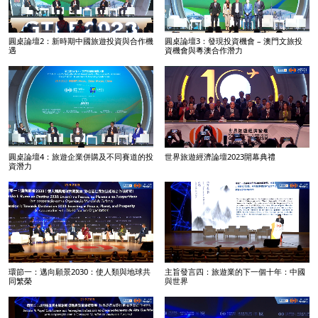
圓桌論壇2：新時期中國旅遊投資與合作機
圓桌論壇3：發現投資機會 – 澳門文旅投
遇
資機會與粵澳合作潛力
圓桌論壇4：旅遊企業併購及不同賽道的投
世界旅遊經濟論壇2023開幕典禮
資潛力
環節一：邁向願景2030：使人類與地球共
主旨發言四：旅遊業的下一個十年：中國
同繁榮
與世界