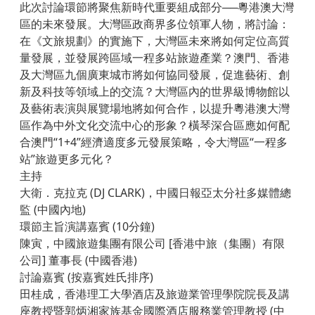
此次討論環節將聚焦新時代重要組成部分──粵港澳大灣
區的未來發展。大灣區政商界多位領軍人物，將討論：
在《文旅規劃》的實施下，大灣區未來將如何定位高質
量發展，並發展跨區域一程多站旅遊產業？澳門、香港
及大灣區九個廣東城市將如何協同發展，促進藝術、創
新及科技等領域上的交流？大灣區內的世界級博物館以
及藝術表演與展覽場地將如何合作，以提升粵港澳大灣
區作為中外文化交流中心的形象？橫琴深合區應如何配
合澳門“1+4”經濟適度多元發展策略，令大灣區“一程多
站”旅遊更多元化？
主持
大衛．克拉克 (DJ CLARK)，中國日報亞太分社多媒體總
監 (中國內地)
環節主旨演講嘉賓 (10分鐘)
陳寅，中國旅遊集團有限公司 [香港中旅（集團）有限
公司] 董事長 (中國香港)
討論嘉賓 (按嘉賓姓氏排序)
田桂成，香港理工大學酒店及旅遊業管理學院院長及講
座教授暨郭炳湘家族基金國際酒店服務業管理教授 (中