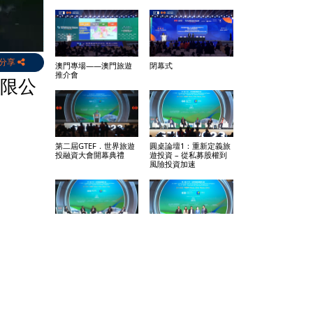
分享
澳門專場——澳門旅遊
閉幕式
推介會
有限公
第二屆GTEF．世界旅遊
圓桌論壇1：重新定義旅
投融資大會開幕典禮
遊投資 – 從私募股權到
風險投資加速
圓桌論壇2：新時期中國
圓桌論壇3：發現投資機
旅遊投資與合作機遇
會 – 澳門文旅投資機會
與粵澳合作潛力