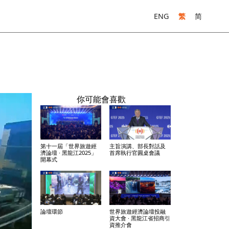
ENG
繁
简
你可能會喜歡
第十一屆「世界旅遊經
主旨演講、部長對話及
濟論壇 · 黑龍江2025」
首席執行官圓桌會議
開幕式
論壇環節
世界旅遊經濟論壇投融
資大會 · 黑龍江省招商引
資推介會