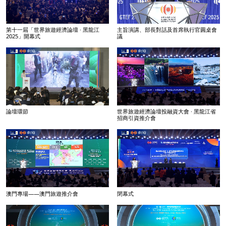
第十一屆「世界旅遊經濟論壇 · 黑龍江
主旨演講、部長對話及首席執行官圓桌會
2025」開幕式
議
論壇環節
世界旅遊經濟論壇投融資大會 · 黑龍江省
招商引資推介會
澳門專場——澳門旅遊推介會
閉幕式