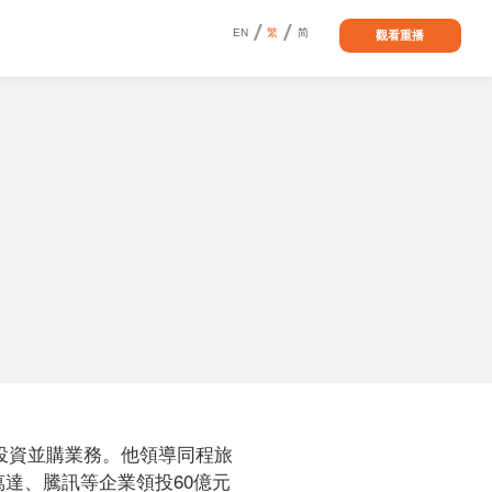
EN
繁
简
觀看重播
投資並購業務。他領導同程旅
萬達、騰訊等企業領投60億元