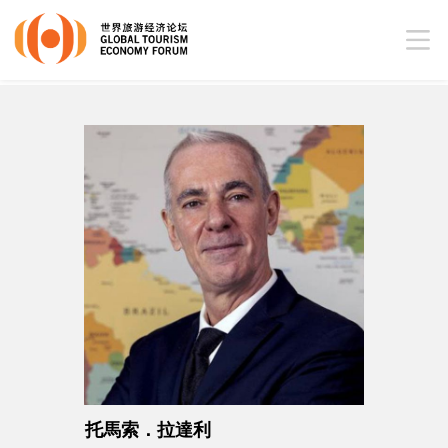
托馬索．拉達利