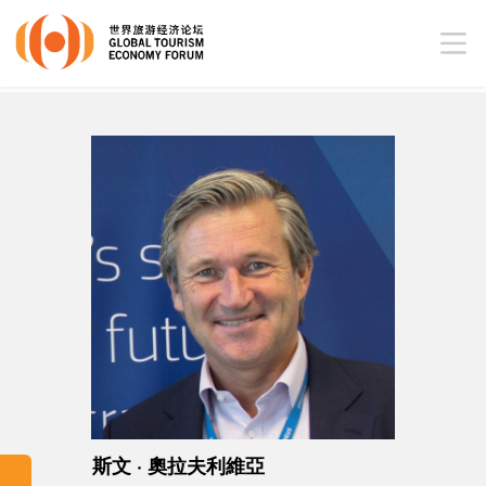
斯文 · 奧拉夫利維亞