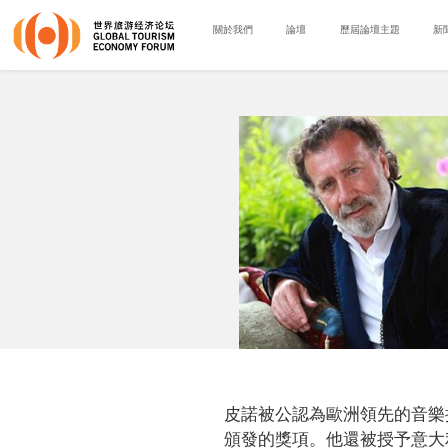
關於我們
論壇
歷屆論壇主題
新
皮諾被公認為歐洲領先的音樂推廣人之一
頒發的獎項。他還被授予意大