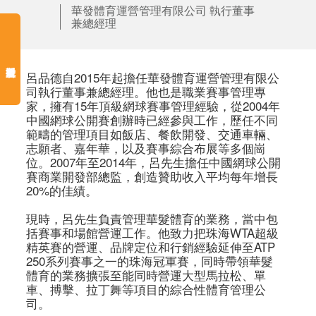
華發體育運營管理有限公司 執行董事
兼總經理
呂品德自2015年起擔任華發體育運營管理有限公
司執行董事兼總經理。他也是職業賽事管理專
家，擁有15年頂級網球賽事管理經驗，從2004年
中國網球公開賽創辦時已經參與工作，歷任不同
範疇的管理項目如飯店、餐飲開發、交通車輛、
志願者、嘉年華，以及賽事綜合布展等多個崗
位。2007年至2014年，呂先生擔任中國網球公開
賽商業開發部總監，創造贊助收入平均每年增長
20%的佳績。

現時，呂先生負責管理華髮體育的業務，當中包
括賽事和場館營運工作。他致力把珠海WTA超級
精英賽的營運、品牌定位和行銷經驗延伸至ATP 
250系列賽事之一的珠海冠軍賽，同時帶領華髮
體育的業務擴張至能同時營運大型馬拉松、單
車、搏擊、拉丁舞等項目的綜合性體育管理公
司。