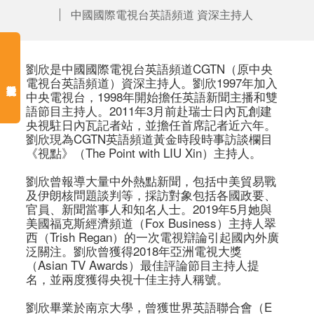
中國國際電視台英語頻道 資深主持人
劉欣是中國國際電視台英語頻道CGTN（原中央
電視台英語頻道）資深主持人。劉欣1997年加入
中央電視台，1998年開始擔任英語新聞主播和雙
語節目主持人。2011年3月前赴瑞士日內瓦創建
央視駐日內瓦記者站，並擔任首席記者近六年。
劉欣現為CGTN英語頻道黃金時段時事訪談欄目
《視點》（The Point with LIU Xin）主持人。

劉欣曾報導大量中外熱點新聞，包括中美貿易戰
及伊朗核問題談判等，採訪對象包括各國政要、
官員、新聞當事人和知名人士。2019年5月她與
美國福克斯經濟頻道（Fox Business）主持人翠
西（Trish Regan）的一次電視辯論引起國內外廣
泛關注。劉欣曾獲得2018年亞洲電視大獎
（Asian TV Awards）最佳評論節目主持人提
名，並兩度獲得央視十佳主持人稱號。

劉欣畢業於南京大學，曾獲世界英語聯合會（E 