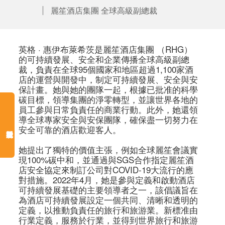
麗笙酒店集團 全球高級副總裁
英格 · 惠伊布萊希茨是麗笙酒店集團 （RHG） 
的可持續發展、安全和企業傳播全球高級副總
裁，負責在全球95個國家和地區超過1,100家酒
店的運營與開發中，制定可持續發展、安全與安
保計畫。她與她的團隊一起，根據已批准的科學
碳目標，領導集團的淨零轉型，並讓世界各地的
員工參與日常負責任的商業行動。此外，她還領
導全球專家安全與安保團隊，確保盡一切努力在
安全可靠的酒店歡迎客人。 

她提出了獨特的價值主張，例如全球麗笙會議實
現100%碳中和，並通過與SGS合作指定麗笙酒
店安全協定來制訂公司對COVID-19大流行的應
對措施。2022年4月，她是參與定義和啟動酒店
可持續發展基礎的主要領導者之一，該倡議旨在
為酒店可持續發展設定一個共同、清晰和透明的
定義，以推動負責任的旅行和旅游業。新標准由
行業定義，服務於行業，並得到世界旅行和旅游