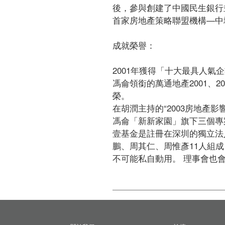
後，參與創建了中國民生銀行
首家房地產策略聯盟機構—中城
成就榮譽： 

2001年獲得「十大最具人氣企
馮侖領銜的萬通地產2001、
榮。 

在胡潤主持的“2003房地產影
馮侖「新新家園」旗下三個專
壹基金是註冊在深圳的獨立法
鵬、周其仁、周惟彥11人組
不可能私自動用。 理事會也