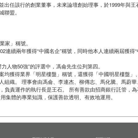
並出任該行的創業董事，未來論壇創始理事，於1999年與
聯盟。  

業家」稱號。 

2002連續兩年獲得“中國名企”稱號，同時他本人連續兩屆獲得
響力人物50強”的評選中，馮侖先生位列第四。 

案均獲得業界「明星樓盤」稱號，還獲得「中國明星樓盤」、“
人組織。 理事會由馮侖、李連杰、柳傳志、馬化騰、馬蔚華
成，負責運作的執行長是王石。 所有善款由招商銀行託管，為
會用集體的專業知識，保護善款透明、有效地運用。  