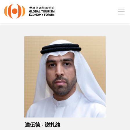
達伍徳 · 謝扎維