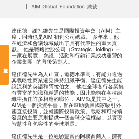
AIM Global Foundation 總裁
達伍德 - 謝扎維先生是國際投資年會（AIM）主
席，同時也是AIM 初創公司總裁。 多年來，他
在經濟和會議領域做出了具有代表性的重大貢
獻。 他是戰略控股公司（Strategic Holding）--
一家在展覽、會議、活動和行銷行業成功運營的
企業集團--的幕後策劃人。 

達伍德先生為人正直，道德水準高，有能力通過
其戰略性商業遠見保持組織平衡。達伍德先生能
說流利的英語和阿拉伯文。 他在全球各行各業擁
有豐富的知識和精通的技能，因此能夠在各種組
織中擔任許多相應的職位， AIM就是其中之一。 
AIM是一個投資平臺，旨在幫助新興國家吸引外
國直接投資，並就國際投資政策、戰略和可持續
發展的主要原則提供一個全球交流框架，以實現
智慧性和包容性的全球增長。  

達伍德先生是一位經驗豐富的阿聯酋商人，擁有