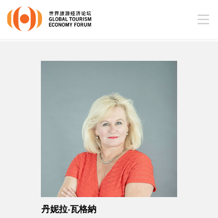
丹妮拉‧瓦格納