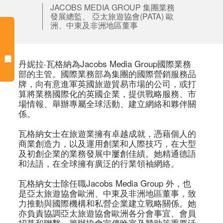
JACOBS MEDIA GROUP 集團業務
發展總監、 亞太旅遊協會(PATA) 歐
洲、中東及非洲地區董事
丹妮拉‧瓦格納為Jacobs Media Group國際業務
部的主管。國際業務部為集團的國際營銷服務品
牌，向有意進軍英國旅遊貿易市場的公司，或打
算將業務國際化的英國企業，提供戰略服務、市
場情報、舉辦專屬全球活動、建立網絡和夥伴關
係。

瓦格納女士在旅遊業擁有卓越成就，憑藉個人的
商業創造力，以及運用創業和人際技巧，在大型
及初創企業的業務發展中屢創佳績。她精通德語
和法語，在全球擁有廣泛的行業領袖網絡。

瓦格納女士除任職Jacobs Media Group 外，也
是亞太旅遊協會歐洲、中東及非洲地區董事，致
力推動與國際機構和私營企業建立戰略關係。她
亦負責協調亞太旅遊協會歐洲各分會事宜、會員
招募和聯繫、籌辦協會宣傳晚宴及贊助等重要活