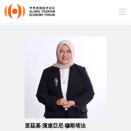
里茲基·漢達亞尼·穆斯塔法