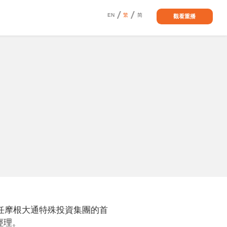
EN
繁
简
觀看重播
曾擔任摩根大通特殊投資集團的首
理。 
