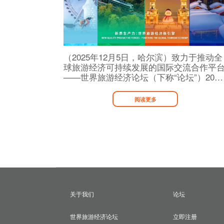
（2025年12月5日，哈尔滨）致力于推动全
球旅游经济可持续发展的国际交流合作平
——世界旅游经济论坛（下称“论坛”）2025
年峰会将于12月15日至17日在黑龙江省哈
滨市举办。本届论坛以“新质生产力：世界
阅读更多
旅游经济新引擎”为主题，将邀请联合国旅
游组织秘书长及相关国际组织负责人、多
政府文旅部门官员、世界500强企业高管、
知名企业家与专家学者等1000余位来自全
五大洲、30多个国家和地区的嘉宾出席活
动，构筑开放合作新高地，共绘旅游经济
蓝图。 世界旅游经济论坛是2012年创办于
澳门特别行政区的年度峰会，至今已成功
办十届，累计吸引超过90个国家和地区的
关于我们
论坛
14,000位参会者出席，并携手44个合作国
和13个中国主宾省市推广文旅品牌，成为
“世界聚焦中国，中国链接世界”的重要桥
世界旅游经济论坛
立即注册