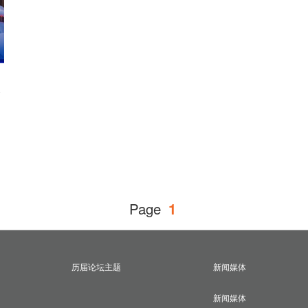
台
尔
国
球
Page
1
新
举
历届论坛主题
新闻媒体
家
新闻媒体