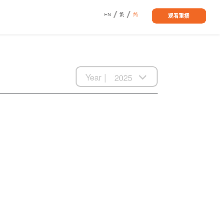
EN
繁
简
观看重播
Year |
2025