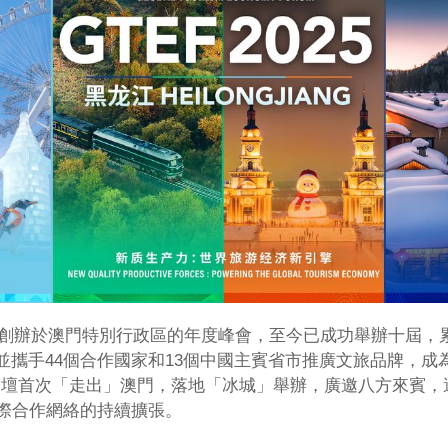
2年創辦於澳門特別行政區的年度峰會，至今已成功舉辦十屆，
席，並攜手44個合作國家和13個中國主賓省市推廣文旅品牌，
論壇首次「走出」澳門，落地「冰城」舉辦，廣邀八方來賓，
際合作網絡的持續擴張。