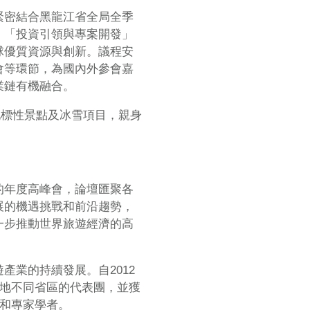
緊密結合黑龍江省全局全季
」「投資引領與專案開發」
優質資源與創新​​。議程安
會等環節，為國內外參會嘉
業鏈有機融合。
地標性景點及冰雪項目，親身
的年度高峰會，論壇匯聚各
展的機遇挑戰和前沿趨勢，
一步推動世界旅遊經濟的高
業的持續發展。自2012
自內地不同省區的代表團，並獲
袖和專家學者。