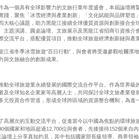
作為一個具有全球影響力的文旅行業年度盛會，本屆論壇將
實踐，聚焦「冰雪經濟與產業創新」「文化賦能與品牌塑造
大核心議題，助力黑龍江接續全球優質資源與創新​​接合全球
、主題演講、圓桌論壇、文旅展示及黑龍江省招商引資推介
際交流平台，搭配優質項目，推動全球旅遊經濟創新鏈與產
龍江省冬季冰雪旅遊“百日行動”，與會者將受邀參觀哈爾濱
力與文旅融合的創新成果。
推動全球旅遊業永續發展的國際交流合作平台。作為世界級
者及全球知名企業家等高層人士，共同探討全球文旅產業發
多元投資合作管道，形成全球跨區域的資源整合機制，為進
了高層次的互動交流平台，促進當今以中國為焦點的環球旅遊產
0個國家和地區超過12,700位與會者，先後接待152個來
賓在論壇上分享真知灼見，其中包括國家部長級領導、商界領